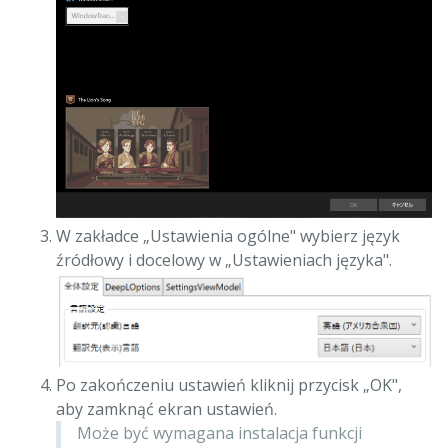
W zakładce „Ustawienia ogólne" wybierz język
źródłowy i docelowy w „Ustawieniach języka".
Po zakończeniu ustawień kliknij przycisk „OK",
aby zamknąć ekran ustawień.
Może być wymagana instalacja funkcji