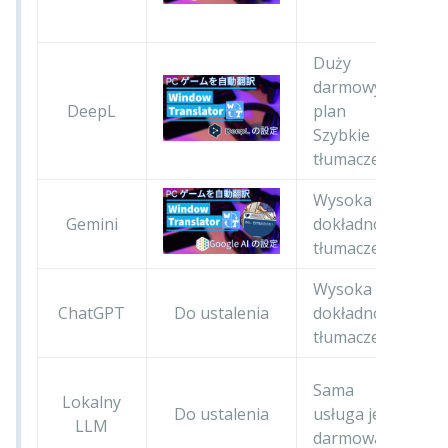
t
Duży
darmowy
DeepL
plan
Szybkie
tłumaczenie
Wysoka
N
Gemini
dokładność
o
tłumaczeń
w
Wysoka
N
ChatGPT
Do ustalenia
dokładność
o
tłumaczeń
w
W
Sama
Lokalny
w
Do ustalenia
usługa jest
LLM
s
darmowa