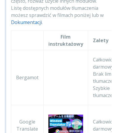
często, rozważ użycie innych modułów.
Listę dostępnych modułów tłumaczenia
możesz sprawdzić w filmach poniżej lub w
Dokumentacji
.
Film
Zalety
W
instruktażowy
N
Całkowicie
d
darmowy
t
Brak limitu
Bergamot
W
tłumaczeń
p
Szybkie
w
tłumaczenie
p
N
t
Google
Całkowicie
N
Translate
darmowy
d