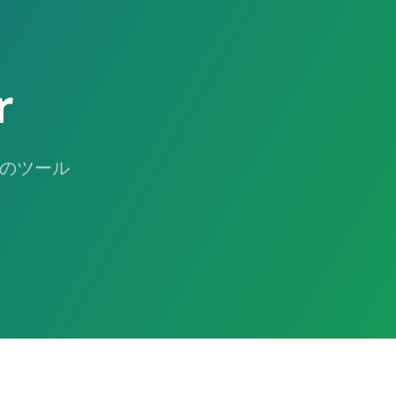
r
めのツール