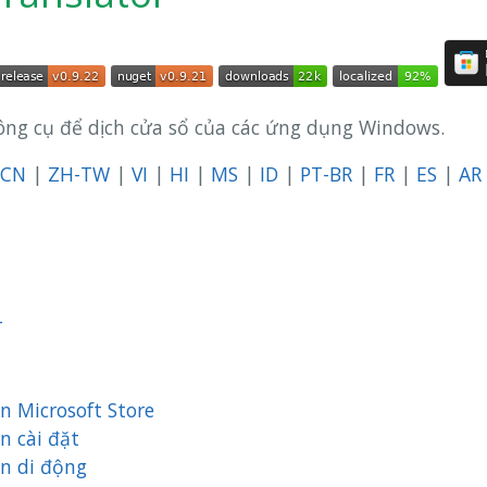
ông cụ để dịch cửa sổ của các ứng dụng Windows.
-CN
|
ZH-TW
|
VI
|
HI
|
MS
|
ID
|
PT-BR
|
FR
|
ES
|
AR
r
n Microsoft Store
n cài đặt
n di động