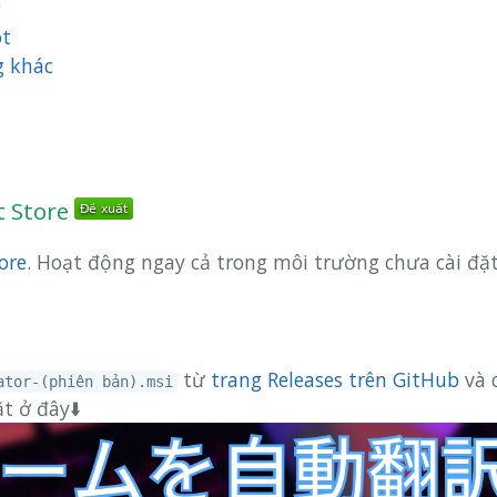
g
t
g khác
t Store
ore
. Hoạt động ngay cả trong môi trường chưa cài đặt
từ
trang Releases trên GitHub
và c
ator-(phiên bản).msi
t ở đây⬇️