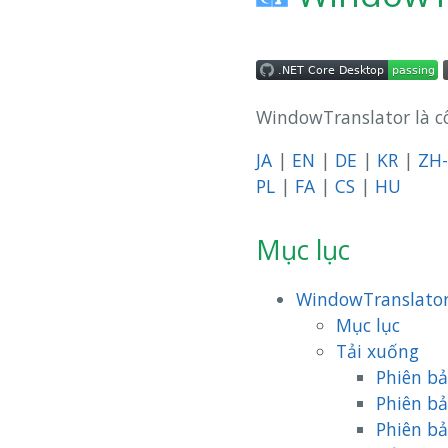
WindowTranslator là c
JA
|
EN
|
DE
|
KR
|
ZH
PL
|
FA
|
CS
|
HU
Mục lục
WindowTranslato
Mục lục
Tải xuống
Phiên bả
Phiên bả
Phiên bả