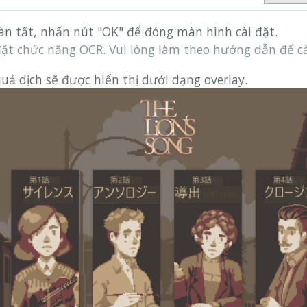
oàn tất, nhấn nút "OK" để đóng màn hình cài đặt.
đặt chức năng OCR. Vui lòng làm theo hướng dẫn để cà
uả dịch sẽ được hiển thị dưới dạng overlay.