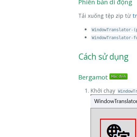
Phiên bản di động
Tải xuống tệp zip từ
t
WindowTranslator-(
WindowTranslator-f
Cách sử dụng
Bergamot
Khởi chạy
WindowT