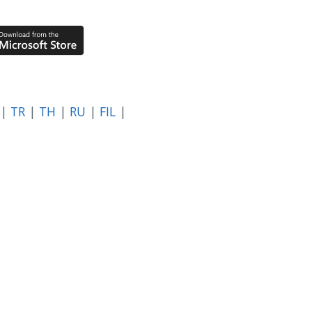
|
TR
|
TH
|
RU
|
FIL
|