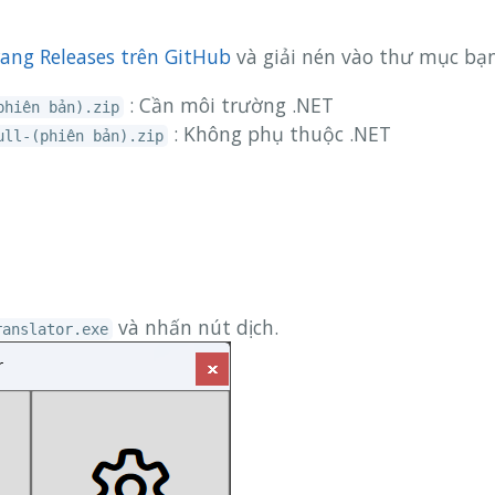
rang Releases trên GitHub
và giải nén vào thư mục bạ
: Cần môi trường .NET
phiên bản).zip
: Không phụ thuộc .NET
ull-(phiên bản).zip
và nhấn nút dịch.
ranslator.exe